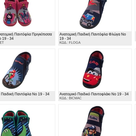
νατομική Παντόφλα Πριγκίπισσα
Ανατομική Παιδική Παντόφλα Φλώγα No
 19 - 34
19 - 34
RET
ΚΩΔ.: FLOGA
 Παιδική Παντόφλα No 19 - 34
Ανατομικό Παιδικό Παντοφλάκι No 19 - 34
ΚΩΔ.: BICMAC