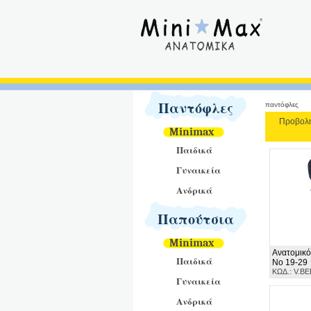
Παντόφλες
παντόφλες
Προβολ
Minimax
Παιδικά
Γυναικεία
Ανδρικά
Παπούτσια
Minimax
Ανατομικό
Παιδικά
No 19-29
ΚΩΔ.: V.B
Γυναικεία
Ανδρικά