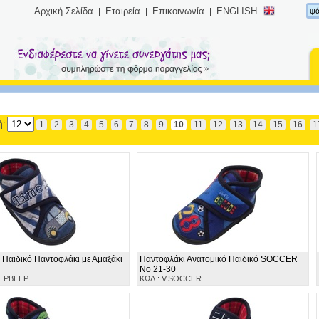
Αρχική Σελίδα
Εταιρεία
Επικοινωνία
ENGLISH
ή:
1
2
3
4
5
6
7
8
9
10
11
12
13
14
15
16
1
 Παιδικό Παντοφλάκι με Αμαξάκι
Παντοφλάκι Ανατομικό Παιδικό SOCCER
No 21-30
EEPBEEP
ΚΩΔ.: V.SOCCER