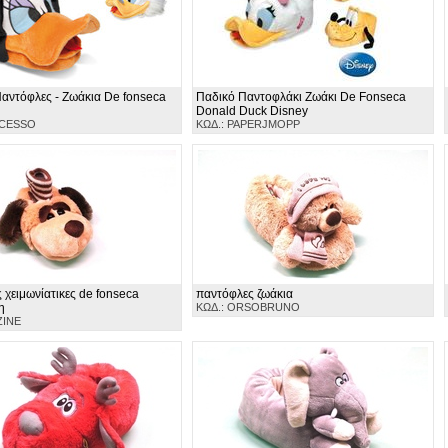
Παντόφλες - Ζωάκια De fonseca
Παδικό Παντοφλάκι Ζωάκι De Fonseca
Donald Duck Disney
CCESSO
ΚΩΔ.: PAPERJMOPP
 χειμωνίατικες de fonseca
παντόφλες ζωάκια
η
ΚΩΔ.: ORSOBRUNO
ZINE