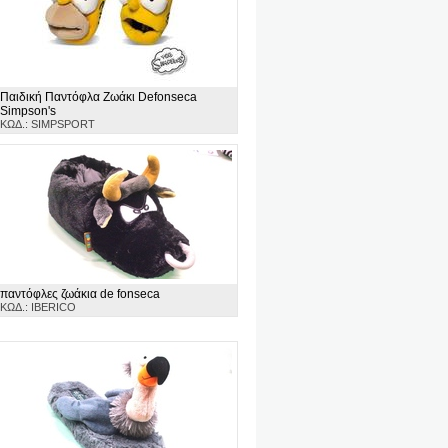
Παιδική Παντόφλα Ζωάκι Defonseca
Simpson's
ΚΩΔ.: SIMPSPORT
παντόφλες ζωάκια de fonseca
ΚΩΔ.: IBERICO