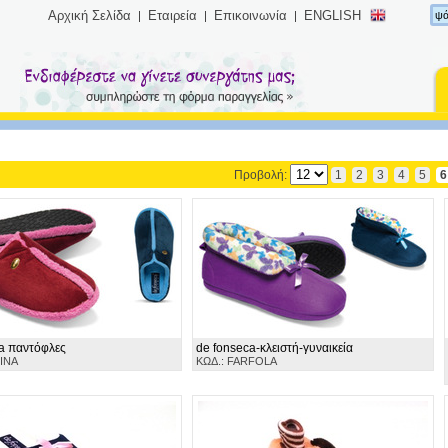
Αρχική Σελίδα
Εταιρεία
Επικοινωνία
ENGLISH
Προβολή:
1
2
3
4
5
6
a παντόφλες
de fonseca-κλειστή-γυναικεία
TINA
ΚΩΔ.: FARFOLA