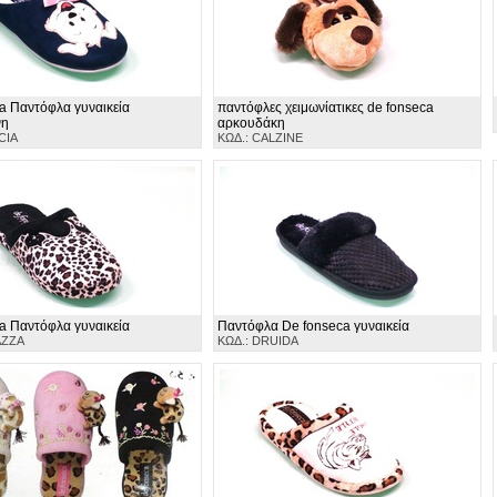
a Παντόφλα γυναικεία
παντόφλες χειμωνίατικες de fonseca
νη
αρκουδάκη
CIA
ΚΩΔ.: CALZINE
a Παντόφλα γυναικεία
Παντόφλα De fonseca γυναικεία
AZZA
ΚΩΔ.: DRUIDA