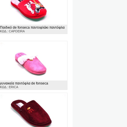
Παιδικό de fonseca παντοφλάκι παντόφλα
ΚΩΔ.: CAPOEIRA
γυναικεία παντόφλα de fonseca
ΚΩΔ.: ERICA