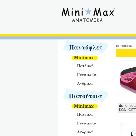
Παντόφλες
de fonseca
Minimax
Παιδικά
Γυναικεία
Ανδρικά
Παπούτσια
Minimax
de-fonsec
ΚΩΔ.: CIT
Παιδικά
Γυναικεία
Ανδρικά