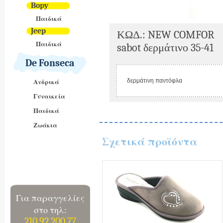
Bopy
Παιδικά
Jeep
ΚΩΔ.: NEW COMFOR
Παιδικά
sabot δερμάτινο 35-41
De Fonseca
δερμάτινη παντόφλα
Ανδρικά
Γυναικεία
Παιδικά
Ζωάκια
Σχετικά προϊόντα
Για παραγγελίες
στο τηλ:
210 92 200 77