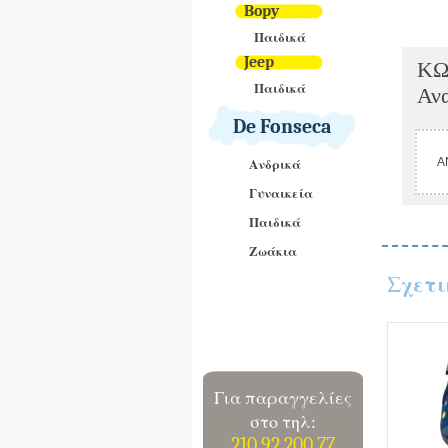
Bopy
Παιδικά
Jeep
ΚΩ
Παιδικά
Ανα
De Fonseca
Α
Ανδρικά
Γυναικεία
Παιδικά
Ζωάκια
Σχετι
Για παραγγελίες
στο τηλ:
210 92 200 77