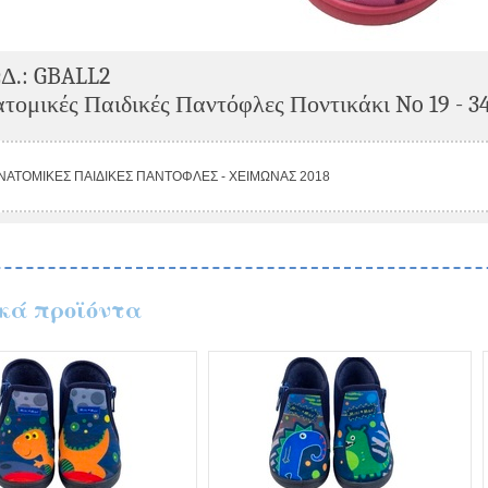
Δ.: GBALL2
τομικές Παιδικές Παντόφλες Ποντικάκι No 19 - 3
ΝΑΤΟΜΙΚΕΣ ΠΑΙΔΙΚΕΣ ΠΑΝΤΟΦΛΕΣ - ΧΕΙΜΩΝΑΣ 2018
κά προϊόντα