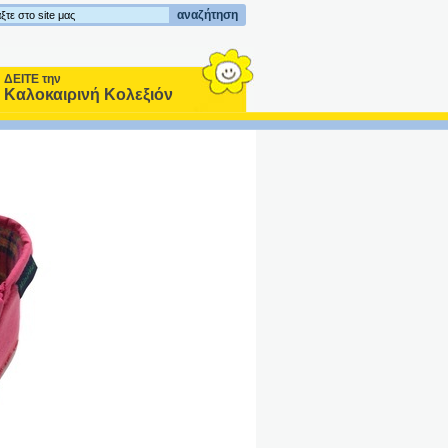
αναζήτηση
ΔΕΙΤΕ την
Καλοκαιρινή Κολεξιόν