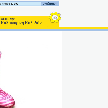
αναζήτηση
ΔΕΙΤΕ την
Καλοκαιρινή Κολεξιόν