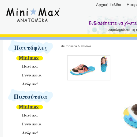
Αρχική Σελίδα
Εταιρ
Παντόφλες
de fonseca
παιδικά
Minimax
Παιδικά
Γυναικεία
Ανδρικά
Παπούτσια
Minimax
Παιδικά
Γυναικεία
Ανδρικά