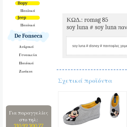
Bopy
Παιδικά
Jeep
ΚΩΔ.: romag 85
Παιδικά
soy luna # soy luna παν
De Fonseca
soy luna # disney # παντοφλες χειμ
Ανδρικά
Γυναικεία
Παιδικά
Ζωάκια
Σχετικά προϊόντα
Για παραγγελίες
στο τηλ:
210 92 200 77